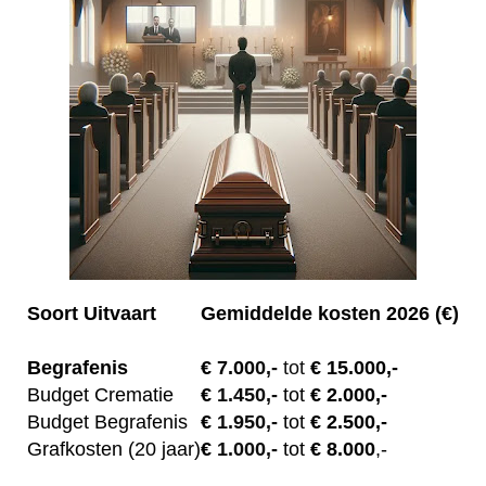
Soort Uitvaart
Gemiddelde kosten 2026 (€)
Begrafenis
€ 7.00
0,-
tot
€ 15.000,-
Budget Crematie
€
1.450,-
tot
€ 2.000,-
Budget B
egrafenis
€
1.950,-
tot
€ 2.500,-
Grafkosten (20 jaar)
€
1.000,-
tot
€ 8.000
,-