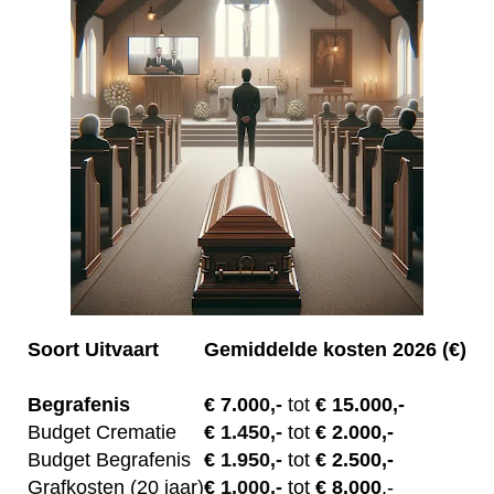
Soort Uitvaart
Gemiddelde kosten 2026 (€)
Begrafenis
€ 7.00
0,-
tot
€ 15.000,-
Budget Crematie
€
1.450,-
tot
€ 2.000,-
Budget B
egrafenis
€
1.950,-
tot
€ 2.500,-
Grafkosten (20 jaar)
€
1.000,-
tot
€ 8.000
,-