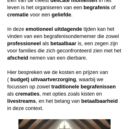
Een van de meest
delicate
momenten
in het
leven is het organiseren van een
begrafenis
of
crematie
voor een
geliefde
.
In deze
emotioneel
uitdagende
tijden kan het
vinden van een begrafenisondernemer die zowel
professioneel
als
betaalbaar
is, een zegen zijn
voor families die zich geconfronteerd zien met het
afscheid
nemen van een dierbare.
Hier bespreken we de kosten en prijzen van
(
budget) uitvaartverzorging
, waarbij we
focussen op zowel
traditionele
begrafenissen
als
crematies
, met opties zoals kisten en
livestreams
, en het belang van
betaalbaarheid
in deze context.