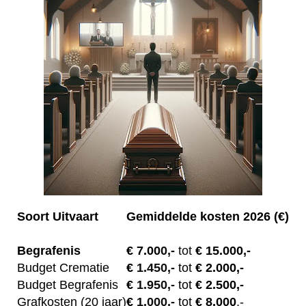
Soort Uitvaart
Gemiddelde kosten 2026 (€)
Begrafenis
€ 7.00
0,-
tot
€ 15.000,-
Budget Crematie
€
1.450,-
tot
€ 2.000,-
Budget B
egrafenis
€
1.950,-
tot
€ 2.500,-
Grafkosten (20 jaar)
€
1.000,-
tot
€ 8.000
,-