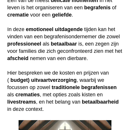
Een van de meest
delicate
momenten
in het
leven is het organiseren van een
begrafenis
of
crematie
voor een
geliefde
.
In deze
emotioneel
uitdagende
tijden kan het
vinden van een begrafenisondernemer die zowel
professioneel
als
betaalbaar
is, een zegen zijn
voor families die zich geconfronteerd zien met het
afscheid
nemen van een dierbare.
Hier bespreken we de kosten en prijzen van
(
budget) uitvaartverzorging
, waarbij we
focussen op zowel
traditionele
begrafenissen
als
crematies
, met opties zoals kisten en
livestreams
, en het belang van
betaalbaarheid
in deze context.