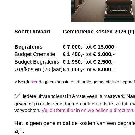
Soort Uitvaart
Gemiddelde kosten 2026 (€)
Begrafenis
€ 7.00
0,-
tot
€ 15.000,-
Budget Crematie
€
1.450,-
tot
€ 2.000,-
Budget B
egrafenis
€
1.950,-
tot
€ 2.500,-
Grafkosten (20 jaar)
€
1.000,-
tot
€ 8.000
,-
> Bekijk
hier
de goedkoopste en duurste gemeentelijke begraafp
✅
Iedere uitvaartdienst in Amstelveen is maatwerk. Na
geven wij u de tweede dag een heldere offerte, zodat u 
verwachten.
Vul dit formulier in en we bellen u direct ter
Het is geen geheim dat de kosten van een begrafe
zijn.