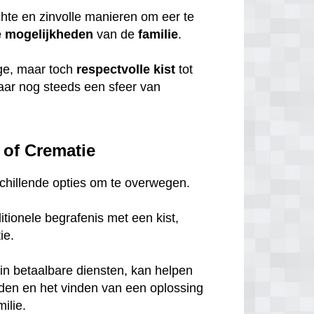
chte en zinvolle manieren om eer te
e
mogelijkheden
van de
familie
.
ige, maar toch
respectvolle
kist
tot
maar nog steeds een sfeer van
 of Crematie
rschillende opties om te overwegen.
tionele begrafenis met een kist,
tie.
in betaalbare diensten, kan helpen
eden en het vinden van een oplossing
ilie.