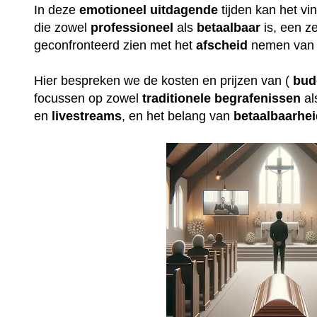
In deze
emotioneel
uitdagende
tijden kan het v
die zowel
professioneel
als
betaalbaar
is, een ze
geconfronteerd zien met het
afscheid
nemen van 
Hier bespreken we de kosten en prijzen van (
bud
focussen op zowel
traditionele
begrafenissen
al
en
livestreams
, en het belang van
betaalbaarhe