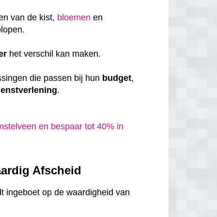
en van de kist,
bloemen
en
plopen.
er
het verschil kan maken.
ssingen die passen bij hun
budget
,
ienstverlening
.
mstelveen en bespaar tot 40% in
ardig Afscheid
dt ingeboet op de waardigheid van