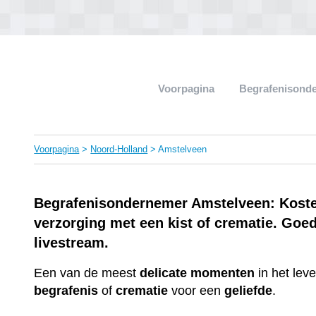
Voorpagina
Begrafenisond
Voorpagina
>
Noord-Holland
> Amstelveen
Begrafenisondernemer Amstelveen: Kosten
verzorging met een kist of crematie. Goe
livestream.
Een van de meest
delicate
momenten
in het lev
begrafenis
of
crematie
voor een
geliefde
.