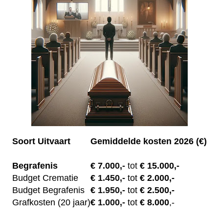
Soort Uitvaart
Gemiddelde kosten 2026 (€)
Begrafenis
€ 7.00
0,-
tot
€ 15.000,-
Budget Crematie
€
1.450,-
tot
€ 2.000,-
Budget B
egrafenis
€
1.950,-
tot
€ 2.500,-
Grafkosten (20 jaar)
€
1.000,-
tot
€ 8.000
,-