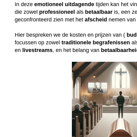
In deze
emotioneel
uitdagende
tijden kan het v
die zowel
professioneel
als
betaalbaar
is, een ze
geconfronteerd zien met het
afscheid
nemen van 
Hier bespreken we de kosten en prijzen van (
bud
focussen op zowel
traditionele
begrafenissen
al
en
livestreams
, en het belang van
betaalbaarhe