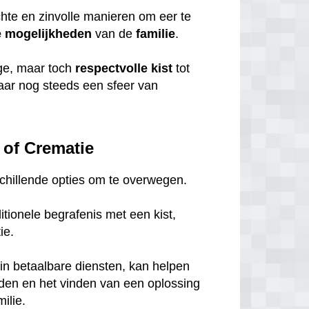
chte en zinvolle manieren om eer te
e
mogelijkheden
van de
familie
.
ige, maar toch
respectvolle
kist
tot
maar nog steeds een sfeer van
 of Crematie
rschillende opties om te overwegen.
tionele begrafenis met een kist,
tie.
in betaalbare diensten, kan helpen
eden en het vinden van een oplossing
ilie.