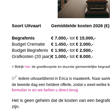
Soort Uitvaart
Gemiddelde kosten 2026 (€)
Begrafenis
€ 7.00
0,-
tot
€ 15.000,-
Budget Crematie
€
1.450,-
tot
€ 2.000,-
Budget B
egrafenis
€
1.950,-
tot
€ 2.500,-
Grafkosten (20 jaar)
€
1.000,-
tot
€ 8.000
,-
> Bekijk
hier
de goedkoopste en duurste gemeentelijke begraafp
✅
Iedere uitvaartdienst in Erica is maatwerk. Naar aan
de tweede dag een heldere offerte, zodat u weet welke 
formulier in en we bellen u direct terug
Het is geen geheim dat de kosten van een begrafe
zijn.