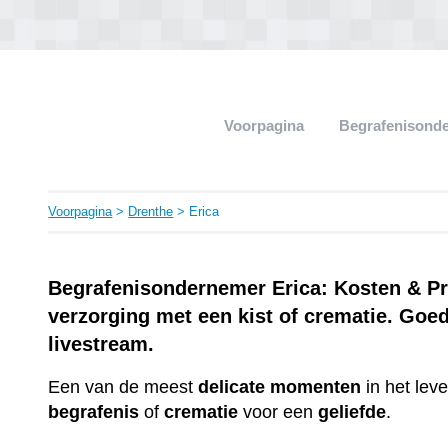
Voorpagina
Begrafenisond
Voorpagina
>
Drenthe
> Erica
Begrafenisondernemer Erica: Kosten & Pri
verzorging met een kist of crematie. Goe
livestream.
Een van de meest
delicate
momenten
in het lev
begrafenis
of
crematie
voor een
geliefde
.