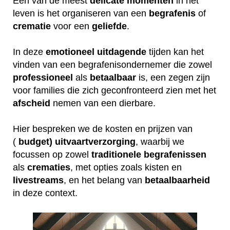
Een van de meest
delicate
momenten
in het
leven is het organiseren van een
begrafenis
of
crematie
voor een
geliefde
.
In deze
emotioneel
uitdagende
tijden kan het
vinden van een begrafenisondernemer die zowel
professioneel
als
betaalbaar
is, een zegen zijn
voor families die zich geconfronteerd zien met het
afscheid
nemen van een dierbare.
Hier bespreken we de kosten en prijzen van
(
budget) uitvaartverzorging
, waarbij we
focussen op zowel
traditionele
begrafenissen
als
crematies
, met opties zoals kisten en
livestreams
, en het belang van
betaalbaarheid
in deze context.