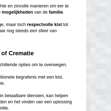
chte en zinvolle manieren om eer te
e
mogelijkheden
van de
familie
.
ige, maar toch
respectvolle
kist
tot
maar nog steeds een sfeer van
 of Crematie
rschillende opties om te overwegen.
tionele begrafenis met een kist,
tie.
in betaalbare diensten, kan helpen
eden en het vinden van een oplossing
ilie.