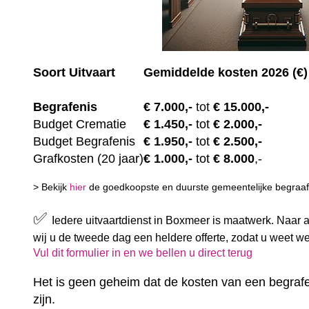
Soort Uitvaart
Gemiddelde kosten 2026 (€)
Begrafenis
€ 7.00
0,-
tot
€ 15.000,-
Budget Crematie
€
1.450,-
tot
€ 2.000,-
Budget B
egrafenis
€
1.950,-
tot
€ 2.500,-
Grafkosten (20 jaar)
€
1.000,-
tot
€ 8.000
,-
> Bekijk
hier
de goedkoopste en duurste gemeentelijke begraafp
✅
Iedere uitvaartdienst in Boxmeer is maatwerk. Naar 
wij u de tweede dag een heldere offerte, zodat u weet w
Vul dit formulier in en we bellen u direct terug
Het is geen geheim dat de kosten van een begrafe
zijn.