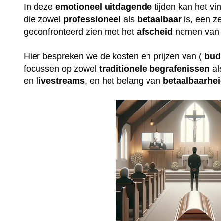
In deze
emotioneel
uitdagende
tijden kan het v
die zowel
professioneel
als
betaalbaar
is, een ze
geconfronteerd zien met het
afscheid
nemen van 
Hier bespreken we de kosten en prijzen van (
bud
focussen op zowel
traditionele
begrafenissen
al
en
livestreams
, en het belang van
betaalbaarhe