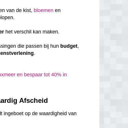
en van de kist,
bloemen
en
plopen.
er
het verschil kan maken.
ssingen die passen bij hun
budget
,
ienstverlening
.
oxmeer en bespaar tot 40% in
ardig Afscheid
dt ingeboet op de waardigheid van