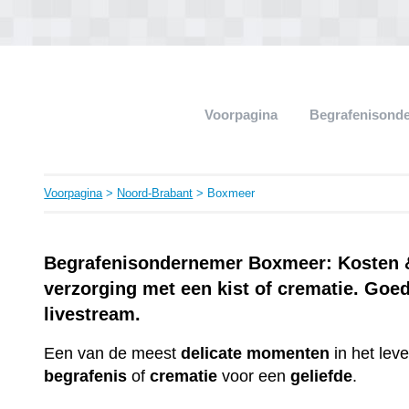
Voorpagina
Begrafenisond
Voorpagina
>
Noord-Brabant
> Boxmeer
Begrafenisondernemer Boxmeer: Kosten & 
verzorging met een kist of crematie. Goe
livestream.
Een van de meest
delicate
momenten
in het lev
begrafenis
of
crematie
voor een
geliefde
.